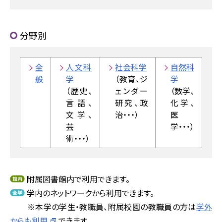
分野別
全
人文科
社会科学
自然科
般
学
（教育、ジ
学
（歴史、
ェンダー
（数学、
言語、
研究、政
化学、
文学、
治・・・）
医
芸
学・・・）
術・・・）
附属図書館内で利用できます。
学内のネットワークから利用できます。
※本学の学生・教職員、附属校園の教職員の方は
学外
からも利用
できます。