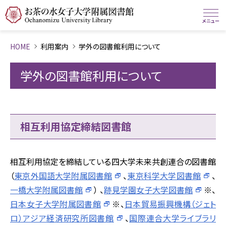
HOME
利用案内
学外の図書館利用について
学外の図書館利用について
相互利用協定締結図書館
相互利用協定を締結している四大学未来共創連合の図書館
（
東京外国語大学附属図書館
、
東京科学大学図書館
、
一橋大学附属図書館
） 、
跡見学園女子大学図書館
※、
日本女子大学附属図書館
※、
日本貿易振興機構（ジェト
ロ）アジア経済研究所図書館
、
国際連合大学ライブラリ