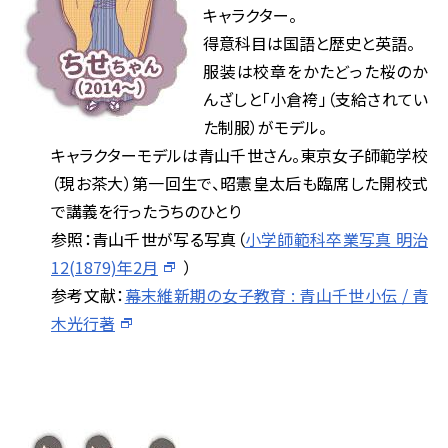
キャラクター。
得意科目は国語と歴史と英語。
服装は校章をかたどった桜のか
んざしと「小倉袴」（支給されてい
た制服）がモデル。
キャラクターモデルは青山千世さん。東京女子師範学校
（現お茶大）第一回生で、昭憲皇太后も臨席した開校式
で講義を行ったうちのひとり
参照：青山千世が写る写真（
小学師範科卒業写真 明治
12(1879)年2月
）
参考文献：
幕末維新期の女子教育 : 青山千世小伝 / 青
木光行著