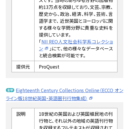
スです。 当時のあらゆる分野の出版物
約13万点を収録しており、文芸、宗教、
歴史から、政治、経済、科学、芸術、言
語学まで、 近世英国とヨーロッパに関
する様々な学問分野に貴重な史料を
提供しています。
「
NII REO人文社会科学系コレクショ
ン
」にて、他の様々なデータベース
と統合検索が可能です。
提供元
ProQuest
Eighteenth Century Collections Online（ECCO オン
ライン版18世紀英国・英語圏刊行物集成）
説明
18世紀の英国および英国植民地の刊
行物と、それ以外の地域の英語刊行物
を収録するフルテキストが収録されて