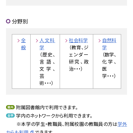
分野別
全
人文科
社会科学
自然科
般
学
（教育、ジ
学
（歴史、
ェンダー
（数学、
言語、
研究、政
化学、
文学、
治・・・）
医
芸
学・・・）
術・・・）
附属図書館内で利用できます。
学内のネットワークから利用できます。
※本学の学生・教職員、附属校園の教職員の方は
学外
からも利用
できます。