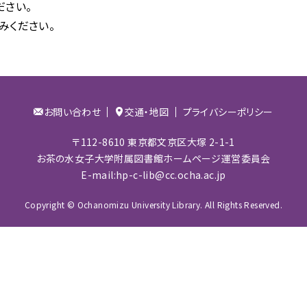
ださい。
研究分野別文献案内
NDL 図書館向け
デジタル化資料送信サービス
みください。
お問い合わせ
交通・地図
プライバシーポリシー
〒112-8610 東京都文京区大塚 2-1-1
お茶の水女子大学附属図書館ホームページ運営委員会
E-mail:hp-c-lib@cc.ocha.ac.jp
Copyright © Ochanomizu University Library. All Rights Reserved.