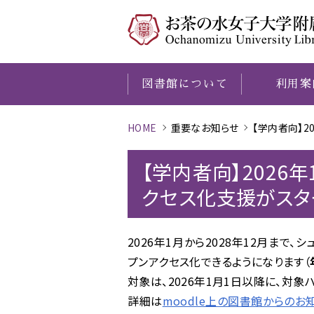
図書館について
利用案
HOME
重要なお知らせ
【学内者向】
O
図書館について
利用案内
学習
調べる
本学の研究成果
歴史資料館
・
研究サポート
・
探す
O
【学内者向】202
クセス化支援がスタ
2026年1月から2028年12月ま
プンアクセス化できるようになります（
対象は、2026年1月1日以降に、対
詳細は
moodle上の図書館からのお