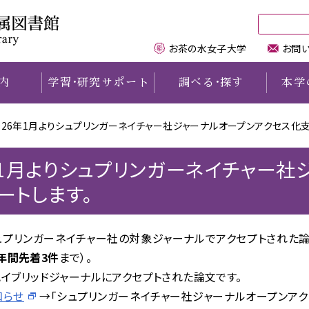
お茶の水女子大学
お問
内
学習
・
研究サポート
調べる
・
探す
本学
2026年1月よりシュプリンガーネイチャー社ジャーナルオープンアクセス化
理念と概要
電子リソースを学外から
PAC
機関リポジトリTeaPot
ご案内
交通・地図
学内の方へ
学外の方へ
利用する
利用規程
chanomizu Search
本学の学術雑誌
女性研究者名鑑
利用案内
卒業生・修了生・元職員の方
6年1月よりシュプリンガーネイチャー社
講習会情報
キャラクター紹介
DB・電子リソース一覧
E-bookサービス
お茶大の歩み
学生用図書購入リクエスト
文京区民の方
ートします。
LALAデスク
図書館&歴史資料館で
電子ジャーナルリスト
本学の博士論文リスト
デジタルアーカイブズ
学外からの資料の取り寄せ
相互利用協定機関の方
（学習支援サポーター）
活動する学生
記念文庫
本学教員著作
おちゃれき講座
学外の図書館の利用について
図書館職員の方
研究サポート
で、シュプリンガーネイチャー社の対象ジャーナルでアクセプトされ
コンサート
電子版貴重資料
本学関係図書リスト
施設利用について
上記以外の方
年間先着3件
まで）。
企画展示
シラバス参考図書リスト
附属学校園
イベント開催、撮影について
象ハイブリッドジャーナルにアクセプトされた論文です。
お茶の水古本募金
教材・論文データベース
リベラル・アーツ図書リスト
学内図書館・資料室一覧
知らせ
→「シュプリンガーネイチャー社ジャーナルオープンアク
お問い合わせ