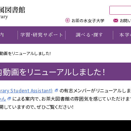
お茶の水女子大学
お問
内
学習
・
研究サポート
調べる
・
探す
本学
動画をリニューアルしました！
理念と概要
電子リソースを学外から
PAC
機関リポジトリTeaPot
ご案内
交通・地図
学内の方へ
学外の方へ
利用する
利用規程
chanomizu Search
本学の学術雑誌
女性研究者名鑑
利用案内
卒業生・修了生・元職員の方
動画をリニューアルしました！
講習会情報
キャラクター紹介
DB・電子リソース一覧
E-bookサービス
お茶大の歩み
学生用図書購入リクエスト
文京区民の方
LALAデスク
図書館&歴史資料館で
電子ジャーナルリスト
本学の博士論文リスト
デジタルアーカイブズ
学外からの資料の取り寄せ
相互利用協定機関の方
rary Student Assistant)
（学習支援サポーター）
の有志メンバーがリニューアルしま
活動する学生
記念文庫
本学教員著作
おちゃれき講座
学外の図書館の利用について
図書館職員の方
ゃん
による案内で、お茶大図書館の雰囲気を感じていただけま
研究サポート
コンサート
電子版貴重資料
本学関係図書リスト
施設利用について
上記以外の方
開していますので、ぜひご覧ください！
企画展示
シラバス参考図書リスト
附属学校園
イベント開催、撮影について
お茶の水古本募金
教材・論文データベース
リベラル・アーツ図書リスト
学内図書館・資料室一覧
お問い合わせ