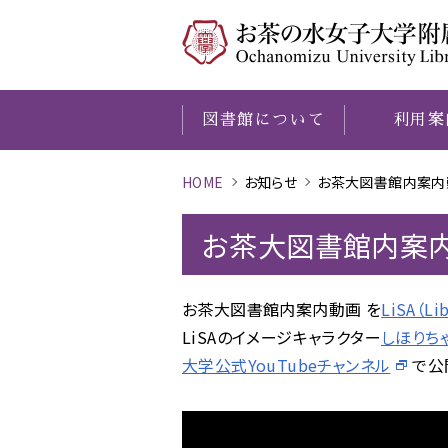
図書館について
利用案
HOME
お知らせ
お茶大図書館内案内
O
図書館について
利用案内
学習
調べる
本学の研究成果
歴史資料館
・
研究サポート
・
探す
O
お茶大図書館内案内
お茶大図書館内案内動画 を
LiSA（Lib
LiSAのイメージキャラクター
しほりち
大学公式YouTubeチャンネル
で公