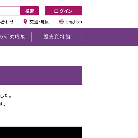
ログイン
い合わせ
交通・地図
English
の研究成果
歴史資料館
その他
図書館所蔵資料利用申請
図書の寄贈について
利用時の注意事項
した。
す。