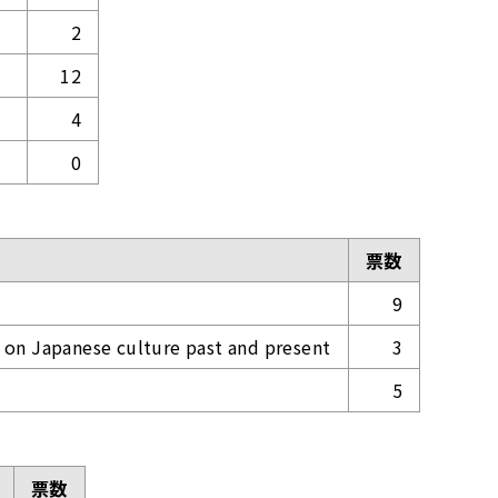
2
12
4
0
票数
9
on Japanese culture past and present
3
5
票数