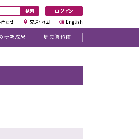
ログイン
い合わせ
交通・地図
English
の研究成果
歴史資料館
その他
図書館所蔵資料利用申請
図書の寄贈について
利用時の注意事項