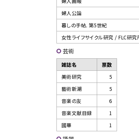
婦人画報
婦人公論
暮しの手帖. 第5世紀
女性ライフサイクル研究 / FLC研究所
芸術
雑誌名
票数
美術研究
5
藝術新潮
5
音楽の友
6
音楽文献目録
1
國華
1
語学