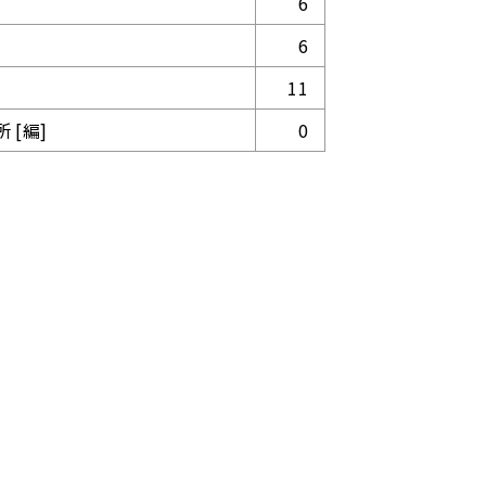
6
6
11
 [編]
0