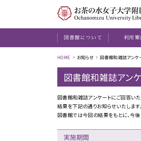
図書館について
利用案
HOME
お知らせ
図書館和雑誌アンケ
O
図書館について
利用案内
学習
調べる
本学の研究成果
歴史資料館
・
研究サポート
・
探す
O
図書館和雑誌アンケ
図書館和雑誌アンケートにご回答いた
結果を下記の通りお知らせいたします
図書館では今回の結果をもとに、今後
実施期間