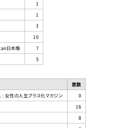
1
1
3
10
rican日本版
7
5
票数
ラス : 女性の人生プラス化マガジン
0
16
8