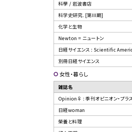
科學 / 岩波書店
科学史研究. [第III期]
化学と生物
Newton = ニュートン
日経サイエンス : Scientific Ame
別冊日経サイエンス
女性・暮らし
雑誌名
Opinion♀ : 季刊オピニオン・プ
日経woman
榮養と料理