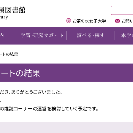
お茶の水女子大学
お問
内
学習
・
研究サポート
調べる
・
探す
本学
ートの結果
理念と概要
電子リソースを学外から
PAC
機関リポジトリTeaPot
ご案内
交通・地図
学内の方へ
学外の方へ
利用する
利用規程
chanomizu Search
本学の学術雑誌
女性研究者名鑑
利用案内
卒業生・修了生・元職員の方
ートの結果
講習会情報
キャラクター紹介
DB・電子リソース一覧
E-bookサービス
お茶大の歩み
学生用図書購入リクエスト
文京区民の方
LALAデスク
図書館&歴史資料館で
電子ジャーナルリスト
本学の博士論文リスト
デジタルアーカイブズ
学外からの資料の取り寄せ
相互利用協定機関の方
だき、ありがとうございました。
（学習支援サポーター）
活動する学生
記念文庫
本学教員著作
おちゃれき講座
学外の図書館の利用について
図書館職員の方
。
研究サポート
コンサート
電子版貴重資料
本学関係図書リスト
施設利用について
上記以外の方
の雑誌コーナーの運営を検討していく予定です。
企画展示
シラバス参考図書リスト
附属学校園
イベント開催、撮影について
お茶の水古本募金
教材・論文データベース
リベラル・アーツ図書リスト
学内図書館・資料室一覧
お問い合わせ