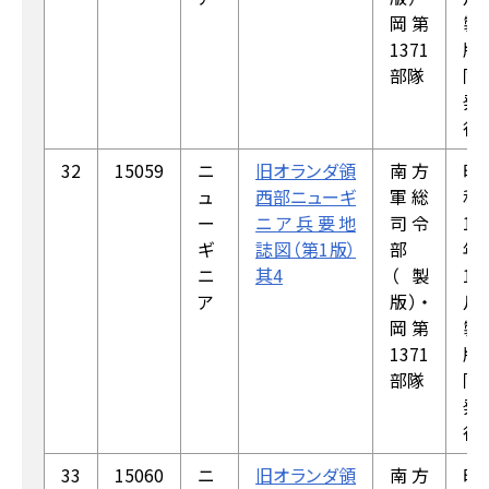
岡第
製
1371
版，
部隊
同
発
行
32
15059
ニ
旧オランダ領
南方
昭
ュ
西部ニューギ
軍総
和
ー
ニア兵要地
司令
18
ギ
誌図（第1版）
部
年
ニ
其4
（製
1
ア
版）・
月
岡第
製
1371
版，
部隊
同
発
行
33
15060
ニ
旧オランダ領
南方
昭