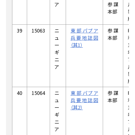
ア
参謀
月
本部
製
版
39
15063
ニ
東部パプア
参謀
昭
ュ
兵要地誌図
本部
和
ー
（其1）
18
ギ
年
ニ
7
ア
月
製
版
40
15064
ニ
東部パプア
参謀
昭
ュ
兵要地誌図
本部
和
ー
（其2）
18
ギ
年
ニ
7
ア
月