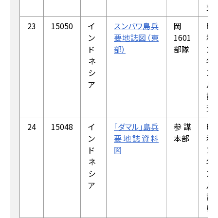
査
23
15050
イ
スンバワ島兵
岡
昭
ン
要地誌図（東
1601
和
ド
部）
部隊
18
ネ
年
シ
1
ア
月
調
査
24
15048
イ
「ダマル」島兵
参謀
昭
ン
要地誌資料
本部
和
ド
図
18
ネ
年
シ
12
ア
月
調
製