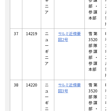
ギ
参謀
年
ニ
部・
2
ア
参謀
月
本部
製
版
37
14219
ニ
サルミ近傍要
雪第
昭
ュ
図2号
3520
和
ー
部隊
19
ギ
参謀
年
ニ
部・
2
ア
参謀
月
本部
製
版
38
14220
ニ
サルミ近傍要
雪第
昭
ュ
図3号
3520
和
ー
部隊
19
ギ
参謀
年
ニ
部・
2