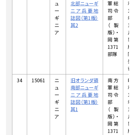
ュ
北部ニューギ
軍総
和
ー
ニア兵要地
司令
18
ギ
誌図（第1版）
部
年
ニ
其2
（製
1
ア
版）・
月
岡第
製
1371
版，
部隊
同
発
行
34
15061
ニ
旧オランダ領
南方
昭
ュ
南部ニューギ
軍総
和
ー
ニア兵要地
司令
18
ギ
誌図（第1版）
部
年
ニ
其1
（製
1
ア
版）・
月
岡第
製
1371
版，