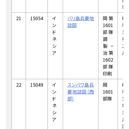
調
製
21
15054
イ
バリ島兵要地
岡第
昭
ン
誌図
1601
和
ド
部隊
18
ネ
調
年
シ
製・
2
ア
治第
月
1602
部隊
印刷
22
15049
イ
スンバワ島兵
岡
昭
ン
要地誌図（西
1601
和
ド
部）
部隊
18
ネ
年
シ
1
ア
月
調