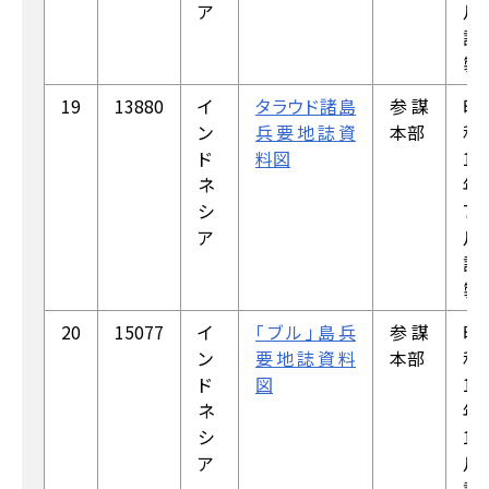
ア
月
調
製
19
13880
イ
タラウド諸島
参謀
昭
ン
兵要地誌資
本部
和
ド
料図
19
ネ
年
シ
7
ア
月
調
製
20
15077
イ
「ブル」島兵
参謀
昭
ン
要地誌資料
本部
和
ド
図
18
ネ
年
シ
12
ア
月