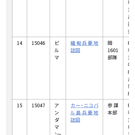
年
1
月
調
査）
14
15046
ビ
緬甸兵要地
岡
昭
ル
誌図
1601
和
マ
部隊
18
年
8
月
製
版
15
15047
ア
カー・ニコバ
参謀
昭
ン
ル島兵要地
本部
和
ダ
誌図
19
マ
年
ン・
1