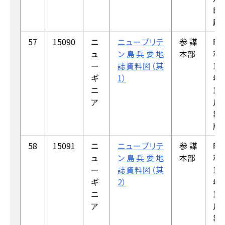
印
刷
57
15090
ニ
ニューブリテ
参謀
昭
ュ
ン島兵要地
本部
和
ー
誌資料図（其
19
ギ
1）
年
ニ
1
ア
月
製
版
58
15091
ニ
ニューブリテ
参謀
昭
ュ
ン島兵要地
本部
和
ー
誌資料図（其
19
ギ
2）
年
ニ
1
ア
月
製