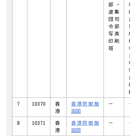
部・
年
波集
8
団司
月
令部
製
写真
版/
印刷
昭
班
和
18
年
9
月
印
刷
7
10370
香
香港防御施
－
－
港
設図
8
10371
香
香港防御施
－
－
港
設図