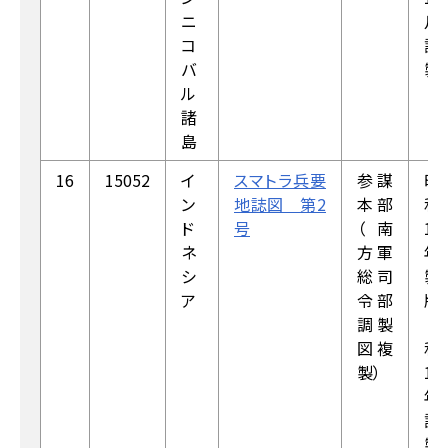
ニ
月
コ
調
バ
製
ル
諸
島
16
15052
イ
スマトラ兵要
参謀
昭
ン
地誌図 第2
本部
和
ド
号
（南
19
ネ
方軍
年
シ
総司
製
ア
令部
版
調製
（昭
図複
和
製）
18
年
調
製）