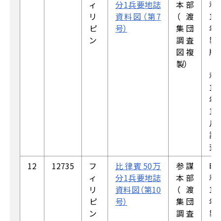
ィ
分1兵要地誌
本部
和
リ
資料図（第7
（渡
19
ピ
号）
集団
年
ン
調査
製
図複
版
製）
（昭
和
19
年
1
月
調
査）
12
12735
フ
比律賓50万
参謀
昭
ィ
分1兵要地誌
本部
和
リ
資料図（第10
（渡
19
ピ
号）
集団
年
ン
調査
製