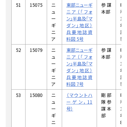
51
15075
ニ
東部ニューギ
参謀
昭
ュ
ニア（「フォ
本部
和
ー
ン」半島及「マ
18
ギ
ダン」地区）
年
ニ
兵要地誌資
調
ア
料図 5号
製
52
15079
ニ
東部ニューギ
参謀
昭
ュ
ニア（「フォ
本部
和
ー
ン」半島及「マ
18
ギ
ダン」地区）
年
ニ
兵要地誌資
調
ア
料図 7号
製
53
15080
ニ
（マウントハ
剛部
昭
ュ
ーゲン，11
隊参
和
ー
号）
謀本
18
ギ
部
年
ニ
8