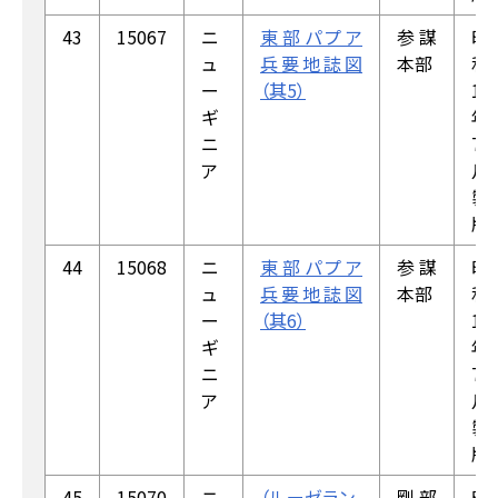
43
15067
ニ
東部パプア
参謀
昭
ュ
兵要地誌図
本部
和
ー
（其5）
18
ギ
年
ニ
7
ア
月
製
版
44
15068
ニ
東部パプア
参謀
昭
ュ
兵要地誌図
本部
和
ー
（其6）
18
ギ
年
ニ
7
ア
月
製
版
45
15070
ニ
（ルーゼラン，
剛部
昭