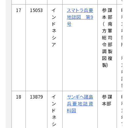
17
15053
イ
スマトラ兵要
参謀
昭
ン
地誌図 第9
本部
和
ド
号
（南
19
ネ
方軍
年
シ
総司
製
ア
令部
版
調製
（昭
図複
和
製）
18
年
調
製）
18
13879
イ
サンギヘ諸島
参謀
昭
ン
兵要地誌資
本部
和
ド
料図
19
ネ
年
シ
7