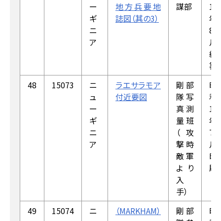
ー
地方兵要地
謀部
18
ギ
誌図（其の3）
年
ニ
8
ア
月
編
纂
48
15073
ニ
ラエサラモア
剛部
昭
ュ
付近要図
隊写
和
ー
真測
18
ギ
量班
年
ニ
（攻
7
ア
撃時
月
敵軍
印
より
刷
入
手）
49
15074
ニ
（MARKHAM）
剛部
昭