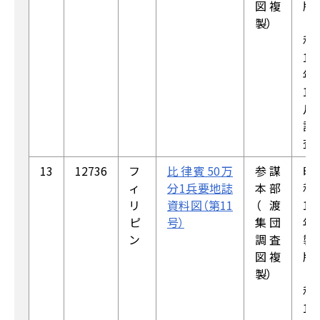
図複
版
製）
（昭
和
19
年
1
月
調
査）
13
12736
フ
比律賓50万
参謀
昭
ィ
分1兵要地誌
本部
和
リ
資料図（第11
（渡
19
ピ
号）
集団
年
ン
調査
製
図複
版
製）
（昭
和
19