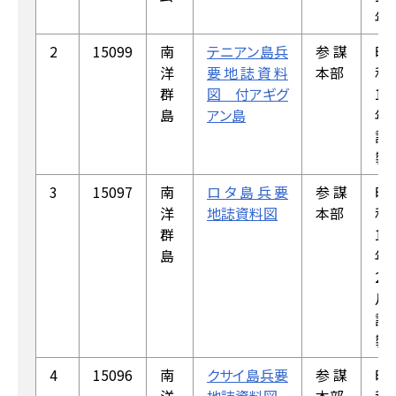
年）
2
15099
南
テニアン島兵
参謀
昭
洋
要地誌資料
本部
和
群
図 付アギグ
19
島
アン島
年
調
製
3
15097
南
ロタ島兵要
参謀
昭
洋
地誌資料図
本部
和
群
19
島
年
2
月
調
製
4
15096
南
クサイ島兵要
参謀
昭