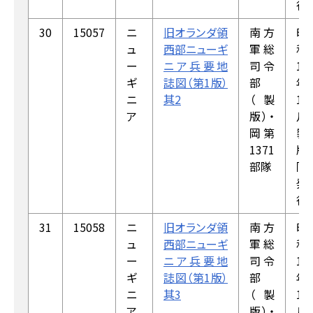
行
30
15057
ニ
旧オランダ領
南方
昭
ュ
西部ニューギ
軍総
和
ー
ニア兵要地
司令
18
ギ
誌図（第1版）
部
年
ニ
其2
（製
1
ア
版）・
月
岡第
製
1371
版，
部隊
同
発
行
31
15058
ニ
旧オランダ領
南方
昭
ュ
西部ニューギ
軍総
和
ー
ニア兵要地
司令
18
ギ
誌図（第1版）
部
年
ニ
其3
（製
1
ア
版）・
月