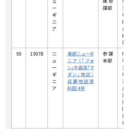
ュ
隊参
和
ー
謀部
18
ギ
年
ニ
8
ア
月
編
纂
50
15078
ニ
東部ニューギ
参謀
昭
ュ
ニア（「フォ
本部
和
ー
ン」半島及「マ
18
ギ
ダン」地区）
年
ニ
兵要地誌資
1
ア
料図 4号
月
調
製，
同
発
行