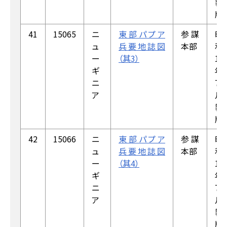
製
版
41
15065
ニ
東部パプア
参謀
昭
ュ
兵要地誌図
本部
和
ー
（其3）
18
ギ
年
ニ
7
ア
月
製
版
42
15066
ニ
東部パプア
参謀
昭
ュ
兵要地誌図
本部
和
ー
（其4）
18
ギ
年
ニ
7
ア
月
製
版