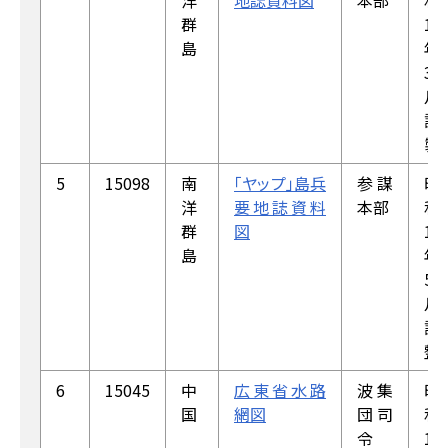
洋
地誌資料図
本部
和
群
19
島
年
3
月
調
製
5
15098
南
「ヤップ」島兵
参謀
昭
洋
要地誌資料
本部
和
群
図
19
島
年
5
月
調
整
6
15045
中
広東省水路
波集
昭
国
網図
団司
和
令
18