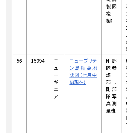
製図
和
複
18
製）
年
2
月
調
製）
56
15094
ニ
ニューブリテ
剛部
昭
ュ
ン島兵要地
隊参
和
ー
誌図（七月中
謀
18
ギ
旬現在）
部，
年
ニ
剛部
5
ア
隊写
月
真測
編
量班
纂，
同
7
月