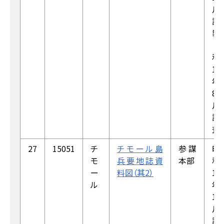
月
調
製
（昭
和
18
年
8
月
調
査）
27
15051
チ
チモール島
参謀
昭
モ
兵要地誌資
本部
和
ー
料図（其2）
18
ル
年
10
月
調