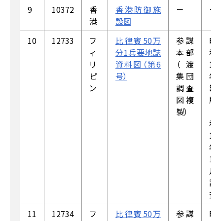
9
10372
香
香港防御施
－
－
港
設図
10
12733
フ
比律賓50万
参謀
昭
ィ
分1兵要地誌
本部
和
リ
資料図（第6
（渡
19
ピ
号）
集団
年
ン
調査
製
図複
版
製）
（昭
和
19
年
1
月
調
査）
11
12734
フ
比律賓50万
参謀
昭