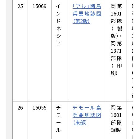
25
15069
イ
「アル」諸島
岡第
昭
ン
兵要地誌図
1601
和
ド
（第2版）
部隊
18
ネ
（製
年
シ
版）・
3
ア
岡第
月
1371
15
部隊
日
（印
製
刷）
版，
同
発
行
26
15055
チ
チモール島
岡第
昭
モ
兵要地誌図
1601
和
ー
（東部）
部隊
19
ル
調製
年
1