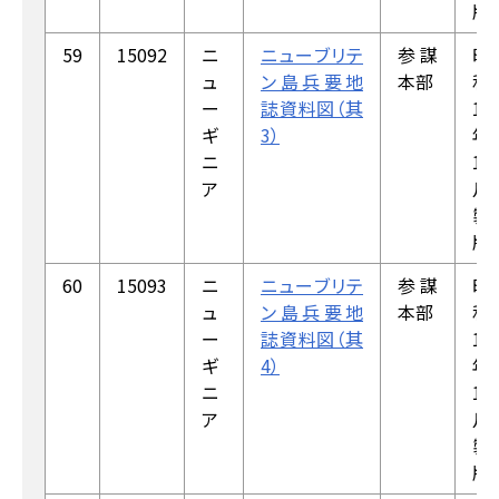
版
59
15092
ニ
ニューブリテ
参謀
昭
ュ
ン島兵要地
本部
和
ー
誌資料図（其
19
ギ
3）
年
ニ
1
ア
月
製
版
60
15093
ニ
ニューブリテ
参謀
昭
ュ
ン島兵要地
本部
和
ー
誌資料図（其
19
ギ
4）
年
ニ
1
ア
月
製
版