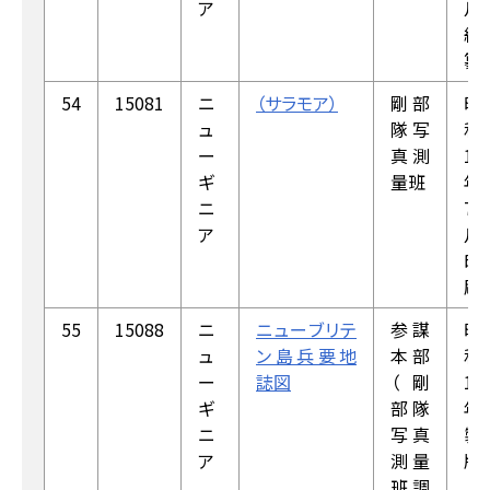
ア
月
編
纂
54
15081
ニ
（サラモア）
剛部
昭
ュ
隊写
和
ー
真測
18
ギ
量班
年
ニ
7
ア
月
印
刷
55
15088
ニ
ニューブリテ
参謀
昭
ュ
ン島兵要地
本部
和
ー
誌図
（剛
18
ギ
部隊
年
ニ
写真
製
ア
測量
版
班調
（昭