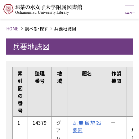
HOME
調べる・探す
兵要地誌図
兵要地誌図
索
整理
地
題名
作製
作
引
番号
域
機関
製
図
年
の
等
番
号
1
14379
グ
瓦無島施設
－
（昭
ア
要図
和
ム
16