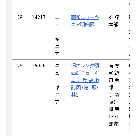
製
28
14217
ニ
蘭領ニューギ
参謀
昭
ュ
ニア明細図
本部
和
ー
17
ギ
年
ニ
2
ア
月
29
15056
ニ
旧オランダ領
南方
昭
ュ
西部ニューギ
軍総
和
ー
ニア兵要地
司令
18
ギ
誌図（第1版）
部
年
ニ
其1
（製
1
ア
版）・
月
岡第
製
1371
版，
部隊
同
発