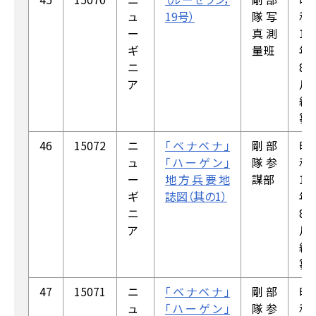
ュ
19号）
隊写
和
ー
真測
18
ギ
量班
年
ニ
8
ア
月
編
纂
46
15072
ニ
「ベナベナ」
剛部
昭
ュ
「ハーゲン」
隊参
和
ー
地方兵要地
謀部
18
ギ
誌図（其の1）
年
ニ
8
ア
月
編
纂
47
15071
ニ
「ベナベナ」
剛部
昭
ュ
「ハーゲン」
隊参
和