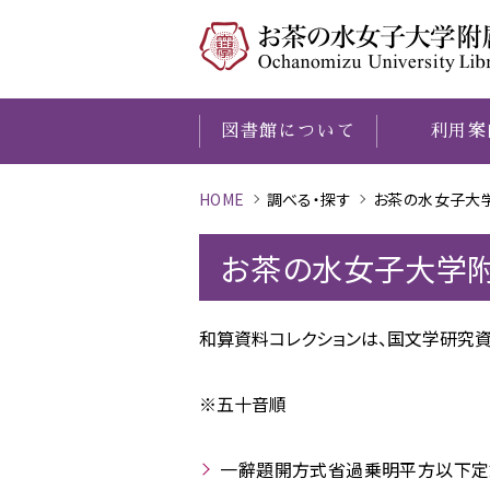
図書館について
利用案
HOME
調べる・探す
お茶の水女子大
O
図書館について
利用案内
学習
調べる
本学の研究成果
歴史資料館
・
研究サポート
・
探す
O
お茶の水女子大学
和算資料コレクションは、国文学研究
※五十音順
一辭題開方式省過乗明平方以下定