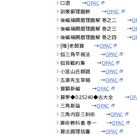
口遊 →
OPAC
訓蒙窮理圖觧 →
OPAC
後編補闕暦理圖解 巻之二 →
O
後編補闕暦理圖解 巻之三 →
O
後編補闕暦理圖解 巻之四 →
O
[降]老餘算 →
OPAC
弧三角平視法 →
OPAC
弧背截約集 →
OPAC
小宮山氏額題 →
OPAC
五瀬先生草稿 →
OPAC
算顆新編 →
OPAC
算學◆D25240◆古大全 →
OP
三角新論 →
OPAC
三角内容三斜術 →
OPAC
筭術教科書 巻一 →
OPAC
算法圓理括嚢 →
OPAC