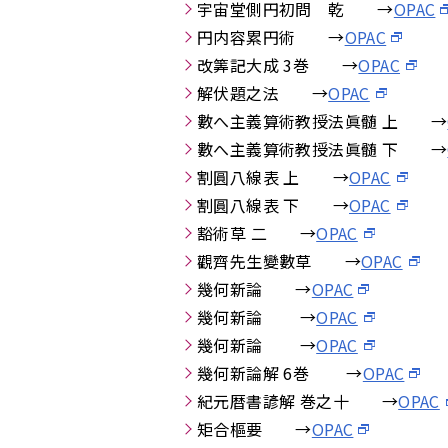
宇宙堂側円初問 乾 →
OPAC
円内容累円術 →
OPAC
改筭記大成 3巻 →
OPAC
解伏題之法 →
OPAC
數へ主義算術教授法眞髄 上 →
數へ主義算術教授法眞髄 下 →
割圓八線表 上 →
OPAC
割圓八線表 下 →
OPAC
豁術草 二 →
OPAC
觀齊先生變數草 →
OPAC
幾何新論 →
OPAC
幾何新論 →
OPAC
幾何新論 →
OPAC
幾何新論解 6巻 →
OPAC
紀元暦書諺解 巻之十 →
OPAC
矩合樞要 →
OPAC