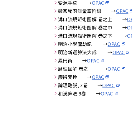
変源手草 →
OPAC
礟家秘函測量篇附録 →
OPAC
溝口流規矩術圖解 巻之上 →
O
溝口流規矩術圖解 巻之中 →
O
溝口流規矩術圖解 巻之下 →
O
明治小學塵劫記 →
OPAC
明治新選算法大成 →
OPAC
累円術 →
OPAC
暦理図解 巻之一 →
OPAC
廉術変換 →
OPAC
論理略説, 3巻 →
OPAC
和漢筭法 9巻 →
OPAC