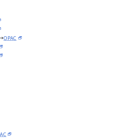
→
OPAC
AC