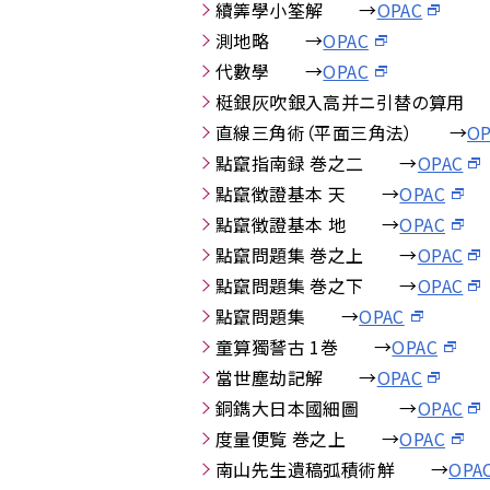
續筭學小筌解 →
OPAC
測地略 →
OPAC
代數學 →
OPAC
梃銀灰吹銀入高并ニ引替の算用
直線三角術（平面三角法） →
OP
點竄指南録 巻之二 →
OPAC
點竄徴證基本 天 →
OPAC
點竄徴證基本 地 →
OPAC
點竄問題集 巻之上 →
OPAC
點竄問題集 巻之下 →
OPAC
點竄問題集 →
OPAC
童算獨諬古 1巻 →
OPAC
當世塵劫記解 →
OPAC
銅鐫大日本國細圖 →
OPAC
度量便覧 巻之上 →
OPAC
南山先生遺稿弧積術觧 →
OPA