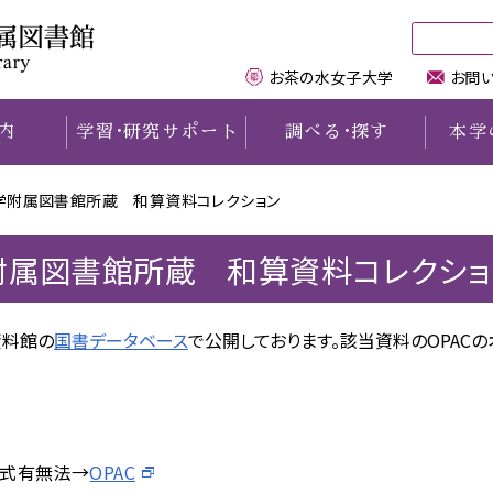
お茶の水女子大学
お問
内
学習
・
研究サポート
調べる
・
探す
本学
学附属図書館所蔵 和算資料コレクション
理念と概要
電子リソースを学外から
PAC
機関リポジトリTeaPot
ご案内
交通・地図
学内の方へ
学外の方へ
利用する
利用規程
chanomizu Search
本学の学術雑誌
女性研究者名鑑
利用案内
卒業生・修了生・元職員の方
附属図書館所蔵 和算資料コレクショ
講習会情報
キャラクター紹介
DB・電子リソース一覧
E-bookサービス
お茶大の歩み
学生用図書購入リクエスト
文京区民の方
LALAデスク
図書館&歴史資料館で
電子ジャーナルリスト
本学の博士論文リスト
デジタルアーカイブズ
学外からの資料の取り寄せ
相互利用協定機関の方
資料館の
（学習支援サポーター）
国書データベース
で公開しております。該当資料のOPACの
活動する学生
記念文庫
本学教員著作
おちゃれき講座
学外の図書館の利用について
図書館職員の方
研究サポート
コンサート
電子版貴重資料
本学関係図書リスト
施設利用について
上記以外の方
企画展示
シラバス参考図書リスト
附属学校園
イベント開催、撮影について
お茶の水古本募金
教材・論文データベース
リベラル・アーツ図書リスト
学内図書館・資料室一覧
式有無法→
OPAC
お問い合わせ