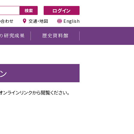
ログイン
い合わせ
交通・地図
English
の研究成果
歴史資料館
その他
図書館所蔵資料利用申請
ン
図書の寄贈について
利用時の注意事項
オンラインリンクから閲覧ください。