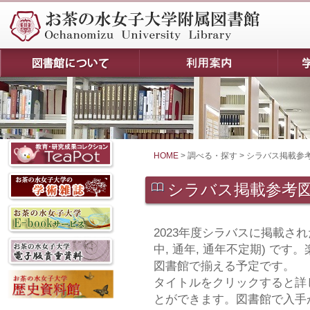
HOME
> 調べる・探す > シラバス掲載
シラバス掲載参考
2023年度シラバスに掲載された
中, 通年, 通年不定期) で
図書館で揃える予定です。
タイトルをクリックすると詳
とができます。図書館で入手