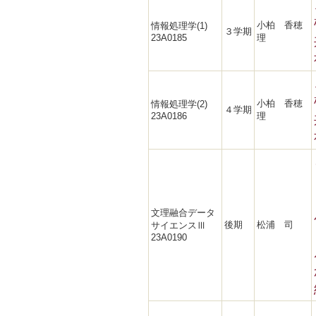
小柏 香穂
情報処理学(1)
３学期
23A0185
理
小柏 香穂
情報処理学(2)
４学期
23A0186
理
文理融合データ
後期
松浦 司
サイエンスⅢ
23A0190