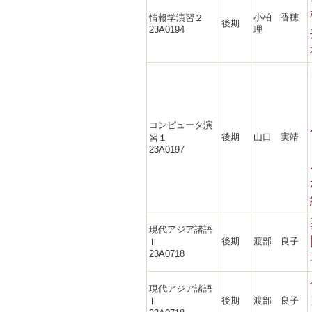
小柏 香穂
情報学演習２
後期
23A0194
理
コンピュータ演
後期
山口 実靖
習１
23A0197
現代アジア諸語
後期
渡部 良子
Ⅱ
23A0718
現代アジア諸語
後期
渡部 良子
Ⅱ