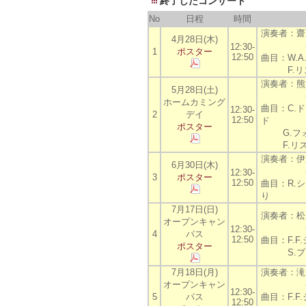
終了したコンサート
No
日程
時間
演奏者：齋
4月28日(木)
(芸術･
12:30-
1
ポスター
12:50
曲目：W.A
F.リス
演奏者：熊
5月28日(土)
(芸術･
ホームカミング
曲目：C.
12:30-
2
デイ
12:50
ド
ポスター
G.フォー
F.リスト
演奏者：伊
6月30日(木)
(芸術･
12:30-
3
ポスター
12:50
曲目：R.
り
7月17日(日)
演奏者：松
オープンキャン
(芸術･
12:30-
4
パス
12:50
曲目：F.F
ポスター
S.プロコ
7月18日(月)
演奏者：滝
オープンキャン
(芸術･
12:30-
5
パス
曲目：F.F
12:50