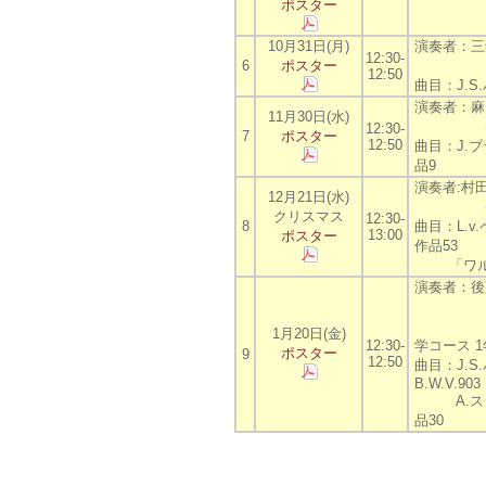
ポスター
バラ
スケ
10月31日(月)
演奏者：三
12:30-
6
ポスター
(芸術･
12:50
曲目：J.S
演奏者：麻
11月30日(水)
(芸術･
12:30-
7
ポスター
12:50
曲目：J.
品9
演奏者:村
12月21日(水)
(芸術･
クリスマス
12:30-
8
曲目：L.
13:00
ポスター
作品53
「ワルト
演奏者：後
（大学院
1月20日(金)
12:30-
学コース 1
ポスター
9
12:50
曲目：J.
B.W.V.903
A.スクリ
品30