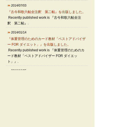
2014/07/03
『古今和歌六帖全注釈 第二帖』を出版しました。
Recently published work is 『古今和歌六帖全注
釈 第二帖』.
2014/01/14
『体重管理のためのカード教材「ベストアドバイザ
ー FOR ダイエット」』を出版しました。
Recently published work is 『体重管理のためのカ
ード教材「ベストアドバイザー FOR ダイエッ
ト」』.
2013/10/25
『Javaプログラミング入門』を出版しました。
Recently published work is 『Javaプログラミング
入門』
2013/06/20
「お茶の水女子大学E-bookサービス」が平成25年度
国立大学図書館協会協会賞を受賞しました。
Library and Information Team have received the
Ochanomizu University President's Award for the
Ochanomizu University E-book Service.