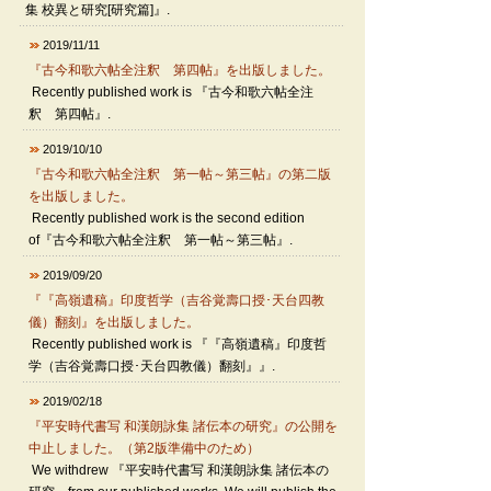
集 校異と研究[研究篇]』.
2019/11/11
王安石及び宋詩別裁 五言絶句訳注
『古今和歌六帖全注釈 第四帖』を出版しました。
Recently published work is 『古今和歌六帖全注
フリップチャート教材「誘惑に負けない体重管理」
釈 第四帖』.
2019/10/10
探究力・活用力を育てる授業・保育の研究 －お茶の水女子大学附属学校園による実践研究事例集－
『古今和歌六帖全注釈 第一帖～第三帖』の第二版
を出版しました。
Recently published work is the second edition
課題設定型の学修とICTの活用
of『古今和歌六帖全注釈 第一帖～第三帖』.
泡をくうお話し-ふわふわ、サクサク、もちもちの食べ物-画像資料
2019/09/20
『『高嶺遺稿』印度哲学（吉谷覚壽口授･天台四教
儀）翻刻』を出版しました。
Recently published work is 『『高嶺遺稿』印度哲
学（吉谷覚壽口授･天台四教儀）翻刻』』.
2019/02/18
『平安時代書写 和漢朗詠集 諸伝本の研究』の公開を
中止しました。（第2版準備中のため）
We withdrew 『平安時代書写 和漢朗詠集 諸伝本の