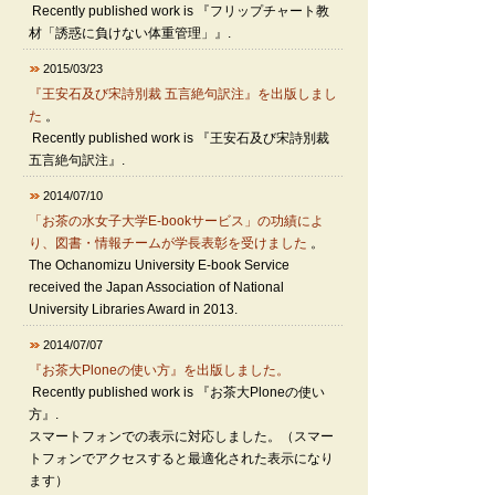
Recently published work is 『フリップチャート教
材「誘惑に負けない体重管理」』.
2015/03/23
『王安石及び宋詩別裁 五言絶句訳注』を出版しまし
た
。
Recently published work is 『王安石及び宋詩別裁
五言絶句訳注』.
2014/07/10
「お茶の水女子大学E-bookサービス」の功績によ
り、図書・情報チームが学長表彰を受けました
。
The Ochanomizu University E-book Service
received the Japan Association of National
University Libraries Award in 2013.
2014/07/07
『お茶大Ploneの使い方』を出版しました。
Recently published work is 『お茶大Ploneの使い
方』.
スマートフォンでの表示に対応しました。（スマー
トフォンでアクセスすると最適化された表示になり
ます）