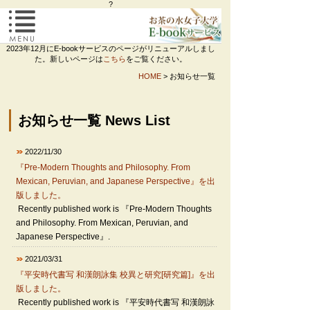
?
2023年12月にE-bookサービスのページがリニューアルしまし
た。新しいページは
こちら
をご覧ください。
E-bookをお読みいただくにあたって
HOME
> お知らせ一覧
著作公開について
お知らせ一覧 News List
著作一覧
2022/11/30
近世日本の儒教思想―山崎闇斎学派を中心として
『Pre-Modern Thoughts and Philosophy. From
Mexican, Peruvian, and Japanese Perspective』を出
版しました。
古今和歌六帖全注釈 著
Recently published work is 『Pre-Modern Thoughts
and Philosophy. From Mexican, Peruvian, and
Javaプログラミング入門
Japanese Perspective』.
2021/03/31
ベストアドバイザー FOR ダイエット
『平安時代書写 和漢朗詠集 校異と研究[研究篇]』を出
版しました。
Recently published work is 『平安時代書写 和漢朗詠
お茶大Ploneの使い方