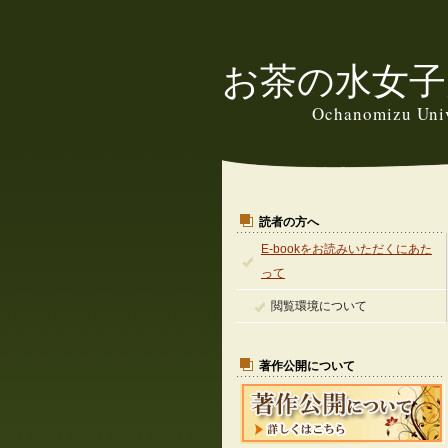
お茶の水女子
Ochanomizu Univ
読者の方へ
E-bookをお読みいただくにあた
って
閲覧環境について
著作公開について