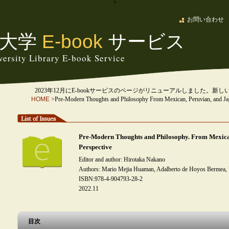
?
お問い合わせ
大学
E-book
サービス
ersity Library E-book Service
2023年12月にE-bookサービスのページがリニューアルしました。新し
HOME
>Pre-Modern Thoughts and Philosophy From Mexican, Peruvian,
Pre-Modern Thoughts and Philosophy. From Mexica
Perspective
Editor and author: Hirotaka Nakano
Authors: Mario Mejia Huaman, Adalberto de Hoyos Bermea,
ISBN:978-4-904793-28-2
2022.11
目次