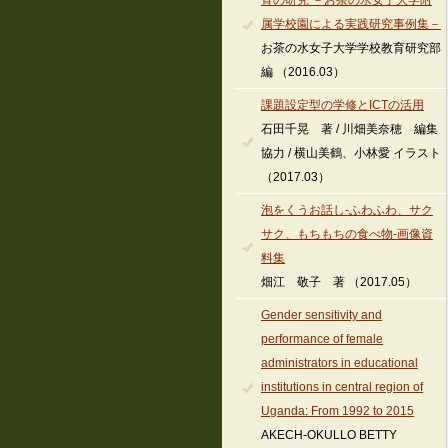
育の研究 －お茶の水女子大学附
属学校園による実践研究事例集－
お茶の水女子大学学校教育研究部
編 （2016.03）
課題設定型の学修とICTの活用
石田千晃 著 / 川畑美奈穂 編集
協力 / 横山美鶴、小林愛 イラスト
（2017.03）
泡をくうお話し-ふわふわ、サク
サク、もちもちの食べ物-画像資
料集
畑江 敬子 著 （2017.05）
Gender sensitivity and
performance of female
administrators in educational
institutions in central region of
Uganda: From 1992 to 2015
AKECH-OKULLO BETTY