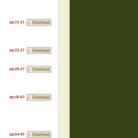
pp.15-21
Download
pp.22-27
Download
pp.28-47
Download
pp.48-63
Download
pp.64-65
Download