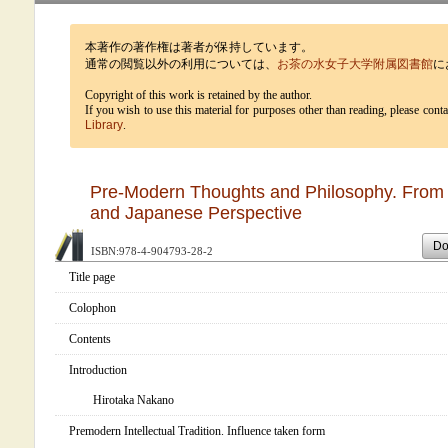
本著作の著作権は著者が保持しています。
通常の閲覧以外の利用については、
お茶の水女子大学附属図書館
に
Copyright of this work is retained by the author.
If you wish to use this material for purposes other than reading, please cont
Library
.
Pre-Modern Thoughts and Philosophy. From 
and Japanese Perspective
Do
ISBN:978-4-904793-28-2
Title page
Colophon
Contents
Introduction
Hirotaka Nakano
Premodern Intellectual Tradition. Influence taken form