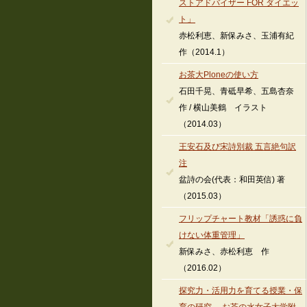
ストアドバイザー FOR ダイエッ
ト」
赤松利恵、新保みさ、玉浦有紀
作（2014.1）
お茶大Ploneの使い方
石田千晃、青砥早希、五島杏奈
作 / 横山美鶴 イラスト
（2014.03）
王安石及び宋詩別裁 五言絶句訳
注
盆詩の会(代表：和田英信) 著
（2015.03）
フリップチャート教材「誘惑に負
けない体重管理」
新保みさ、赤松利恵 作
（2016.02）
探究力・活用力を育てる授業・保