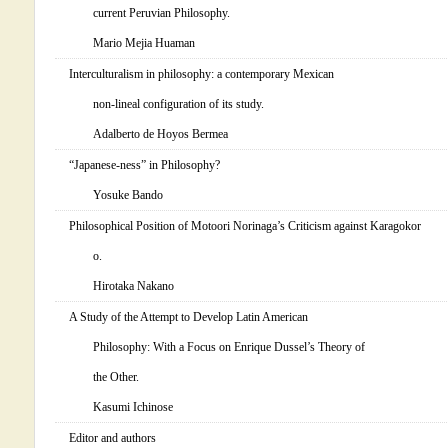
current Peruvian Philosophy.
Mario Mejia Huaman
Interculturalism in philosophy: a contemporary Mexican
non-lineal configuration of its study.
Adalberto de Hoyos Bermea
“Japanese-ness” in Philosophy?
Yosuke Bando
Philosophical Position of Motoori Norinaga’s Criticism against Karagokor
o.
Hirotaka Nakano
A Study of the Attempt to Develop Latin American
Philosophy: With a Focus on Enrique Dussel’s Theory of
the Other.
Kasumi Ichinose
Editor and authors