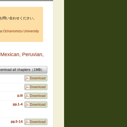
お問い合わせください。
act
Ochanomizu University
Mexican, Peruvian,
wnload all chapters（1MB）
Download
Download
p.iii
Download
pp.1-4
Download
pp.5-14
Download