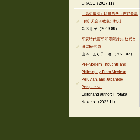
GRACE（2017.11）
『高嶺遺稿』印度哲学（吉谷覚壽
口授･天台四教儀）翻刻
鈴木 朋子（2019.09）
平安時代書写 和漢朗詠集 校異と
研究[研究篇]
山本 まり子 著 （2021.03）
Pre-Modern Thoughts and
Philosophy. From Mexican,
Peruvian, and Japanese
Perspective
Editor and author: Hirotaka
Nakano （2022.11）