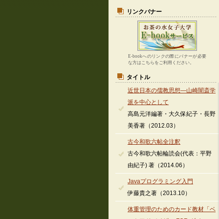
リンクバナー
E-bookへのリンクの際にバナーが必要
な方はこちらをご利用ください。
タイトル
近世日本の儒教思想―山崎闇斎学
派を中心として
高島元洋編著・大久保紀子・長野
美香著（2012.03）
古今和歌六帖全注釈
古今和歌六帖輪読会(代表：平野
由紀子) 著（2014.06）
Javaプログラミング入門
伊藤貴之著（2013.10）
体重管理のためのカード教材「ベ